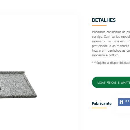
DETALHES
Podemos considerar as pia
serviço. Com varios model
móveis ou ter uma estrutu
praticidade, e as menore
inox e em banheiros as c
moderno e prático.
***Sujeito a disponibilida
LOJAS FÍSICAS E WHAT
Fabricante