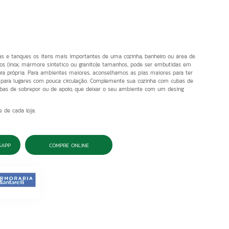
s e tanques os itens mais importantes de uma cozinha, banheiro ou área de
os (inox, mármore sintetico ou granito)e tamanhos, pode ser embutidas em
ra própria. Para ambientes maiores, aconselhamos as pias maiores para ter
s para lugares com pouca circulação. Complemente sua cozinha com cubas de
ubas de sobrepor ou de apoio, que deixar o seu ambiente com um desing
de de cada loja.
SAPP
COMPRE ONLINE