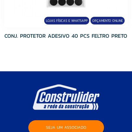
FABRINOX
Fame
Fortaleza
LOJAS FÍSICAS E WHATSAPP
ORÇAMENTO ONLINE
Fortlev
Grupo Cedasa
CONJ. PROTETOR ADESIVO 40 PCS FELTRO PRETO
Grupo Cristofoletti
Grupo Embramaco
Grupo HB
Hibra Portas
Icasa
Imperatriz Metais
Incopisos
Infibra
JJM GRELHAS
Kelly Metais
Lucasa
SEJA UM ASSOCIADO
Lume Cerâmica