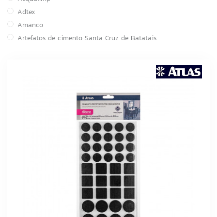
Adtex
Amanco
Artefatos de cimento Santa Cruz de Batatais
Astra
Atacadão Lazer
ATCO
Atlas
BOI NO GRILL
Brasilit
Canal
Cortag
Cozimax
CSN Cimentos
Delta
DESTAK
FABRINOX