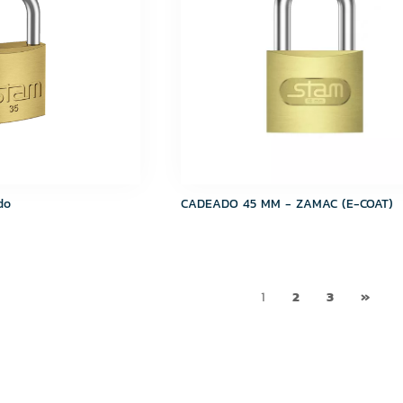
do
CADEADO 45 MM - ZAMAC (E-COAT)
1
2
3
»