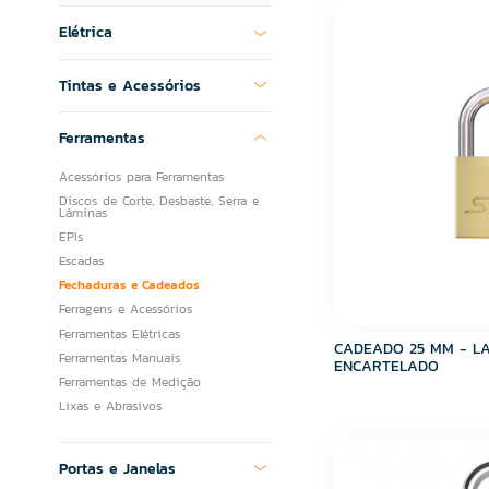
CSN Cimentos
Elétrica
Delta
DESTAK
FABRINOX
Tintas e Acessórios
FABRINOX
Fame
Ferramentas
Fortaleza
Acessórios para Ferramentas
Fortlev
Discos de Corte, Desbaste, Serra e
Grupo Cedasa
Lâminas
Grupo Cristofoletti
EPIs
Grupo Embramaco
Escadas
Grupo HB
Fechaduras e Cadeados
Hibra Portas
Ferragens e Acessórios
Icasa
Ferramentas Elétricas
Imperatriz Metais
CADEADO 25 MM - LA
Ferramentas Manuais
ENCARTELADO
Incopisos
Ferramentas de Medição
Infibra
Lixas e Abrasivos
JJM GRELHAS
Kelly Metais
Lucasa
Portas e Janelas
Lume Cerâmica