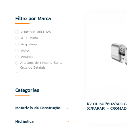
Filtre por Marca
2 IRMÃOS GRELHAS
A. J. Rorato
Acqualimp
Adtex
Amanco
Artefatos de cimento Santa
Cruz de Batatais
Astra
Atacadão Lazer
ATCO
Categorias
Atlas
BOI NO GRILL
1/2 CIL 601/602/603 
Brasilit
Materiais de Construção
(C/PARAF) - CROMAD
Canal
Cortag
Hidráulica
Cozimax