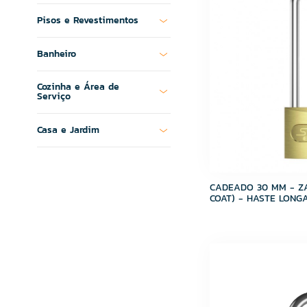
MR. LIT
Pisos e Revestimentos
MultiCerto
Ônix
Banheiro
Ourolux
Plastubos
Cozinha e Área de
Ramassol
Serviço
Randa
Riobras
Casa e Jardim
Roma Churrasqueiras
Santa Clara
Stam
Super Teks
CADEADO 30 MM - Z
SUPERTEKS
COAT) - HASTE LONGA
Tek Bond
Tintas Maza
Tramontina
Ullian
VEDACIT
VENTURINI
Viapol