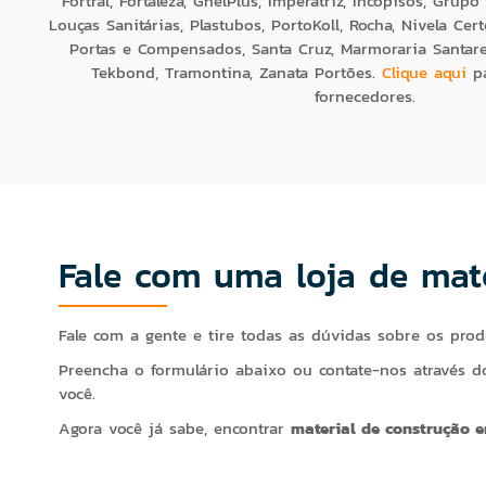
Fortral, Fortaleza, GhelPlus, Imperatriz, Incopisos, Grup
Louças Sanitárias, Plastubos, PortoKoll, Rocha, Nivela Ce
Portas e Compensados, Santa Cruz, Marmoraria Santarelli
Tekbond, Tramontina, Zanata Portões.
Clique aqui
pa
fornecedores.
Fale com uma loja de mat
Fale com a gente e tire todas as dúvidas sobre os pr
Preencha o formulário abaixo ou contate-nos através do
você.
Agora você já sabe, encontrar
material de construção 