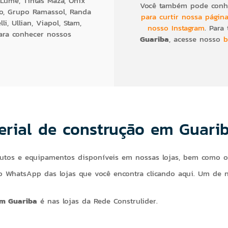
o Lume, Tintas Maza, Ônix
Você também pode conhe
rto, Grupo Ramassol, Randa
para curtir nossa págin
, Ullian, Viapol, Stam,
nosso Instagram
.
Para 
ra conhecer nossos
Guariba
, acesse nosso
b
erial de construção em Guari
odutos e equipamentos disponíveis em nossas lojas, bem como o
 WhatsApp das lojas que você encontra clicando aqui. Um de nos
em Guariba
é nas lojas da Rede Construlider.