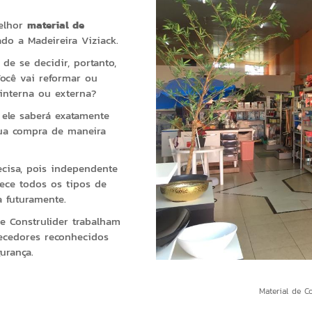
melhor
material de
do a Madeireira Viziack.
de se decidir, portanto,
ocê vai reformar ou
interna ou externa?
, ele saberá exatamente
sua compra de maneira
cisa, pois independente
rece todos os tipos de
a futuramente.
e Construlider trabalham
ecedores reconhecidos
urança.
Material de C