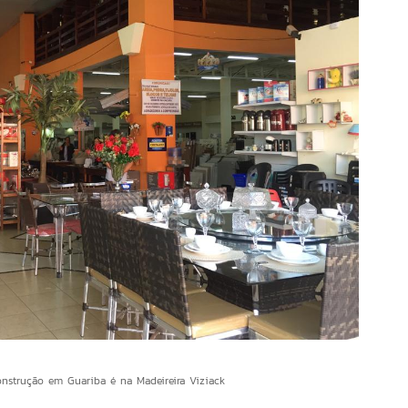
onstrução em Guariba é na Madeireira Viziack