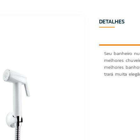
DETALHES
Seu banheiro nu
melhores chuveir
melhores banhos
trará muita elegâ