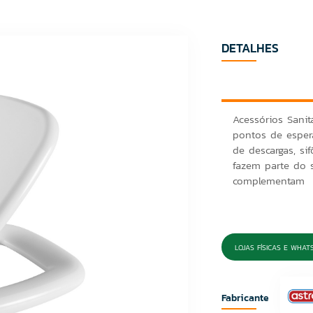
DETALHES
Acessórios Sanit
pontos de espera
de descargas, si
fazem parte do s
complementam
LOJAS FÍSICAS E WHAT
Fabricante