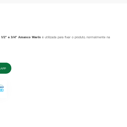
e 1/2" e 3/4" Amanco Wavin
é utilizada para fixar o produto, normalmente na
SAPP