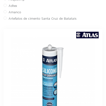
Adtex
Amanco
Artefatos de cimento Santa Cruz de Batatais
Astra
Atacadão Lazer
ATCO
Atlas
BOI NO GRILL
Brasilit
Canal
Cortag
Cozimax
CSN Cimentos
Delta
DESTAK
FABRINOX