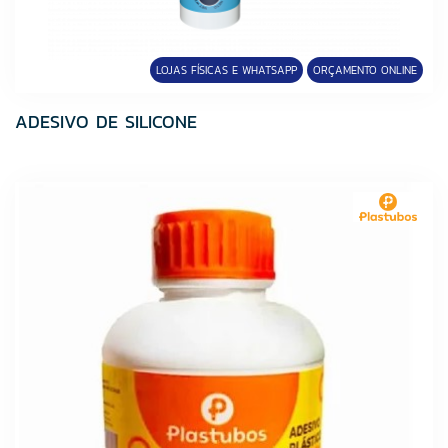
FABRINOX
Fame
Fortaleza
LOJAS FÍSICAS E WHATSAPP
ORÇAMENTO ONLINE
Fortlev
Grupo Cedasa
ADESIVO DE SILICONE
Grupo Cristofoletti
Grupo Embramaco
Grupo HB
Hibra Portas
Icasa
Imperatriz Metais
Incopisos
Infibra
JJM GRELHAS
Kelly Metais
Lucasa
Lume Cerâmica