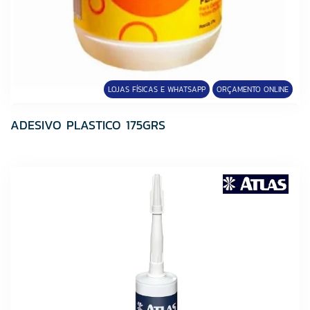
MR. LIT
MultiCerto
Ônix
Ourolux
Plastubos
LOJAS FÍSICAS E WHATSAPP
ORÇAMENTO ONLINE
Ramassol
ADESIVO PLASTICO 175GRS
Randa
Riobras
Roma Churrasqueiras
Santa Clara
Stam
Super Teks
SUPERTEKS
Tek Bond
Tintas Maza
Tramontina