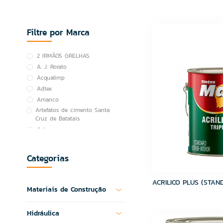
Filtre por Marca
2 IRMÃOS GRELHAS
A. J. Rorato
Acqualimp
Adtex
Amanco
Artefatos de cimento Santa
Cruz de Batatais
Astra
Atacadão Lazer
ATCO
Categorias
Atlas
BOI NO GRILL
ACRILICO PLUS (STAND
Brasilit
Materiais de Construção
Canal
Cortag
Hidráulica
Cozimax