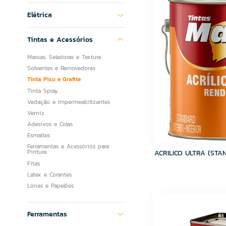
CSN Cimentos
Elétrica
Delta
DESTAK
FABRINOX
Tintas e Acessórios
FABRINOX
Massas, Seladoras e Textura
Fame
Solventes e Removedores
Fortaleza
Tinta Piso e Grafite
Fortlev
Tinta Spray
Grupo Cedasa
Vedação e Impermeabilizantes
Grupo Cristofoletti
Verniz
Grupo Embramaco
Adesivos e Colas
Grupo HB
Esmaltes
Hibra Portas
Ferramentas e Acessórios para
Icasa
Pintura
ACRILICO ULTRA (STAN
Imperatriz Metais
Fitas
Incopisos
Latex e Corantes
Infibra
Lonas e Papelões
JJM GRELHAS
Kelly Metais
Ferramentas
Lucasa
Lume Cerâmica