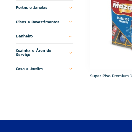
MR. LIT
Portas e Janelas
MultiCerto
Ônix
Pisos e Revestimentos
Ourolux
Plastubos
Banheiro
Ramassol
Randa
Cozinha e Área de
Riobras
Serviço
Roma Churrasqueiras
Santa Clara
Casa e Jardim
Stam
Super Piso Premium 1
Super Teks
SUPERTEKS
Tek Bond
Tintas Maza
Tramontina
Ullian
VEDACIT
VENTURINI
Viapol