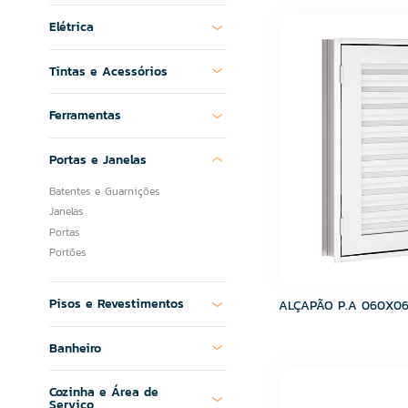
CSN Cimentos
Elétrica
Delta
DESTAK
FABRINOX
Tintas e Acessórios
FABRINOX
Fame
Ferramentas
Fortaleza
Fortlev
Portas e Janelas
Grupo Cedasa
Grupo Cristofoletti
Batentes e Guarnições
Grupo Embramaco
Janelas
Grupo HB
Portas
Hibra Portas
Portões
Icasa
Imperatriz Metais
Pisos e Revestimentos
ALÇAPÃO P.A 060X0
Incopisos
Infibra
Banheiro
JJM GRELHAS
Kelly Metais
Lucasa
Cozinha e Área de
Serviço
Lume Cerâmica