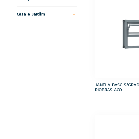
MR. LIT
MultiCerto
Casa e Jardim
Ônix
Ourolux
Plastubos
Ramassol
Randa
Riobras
Roma Churrasqueiras
Santa Clara
Stam
Super Teks
JANELA BASC S/GRAD
SUPERTEKS
RIOBRAS ACO
Tek Bond
Tintas Maza
Tramontina
Ullian
VEDACIT
VENTURINI
Viapol