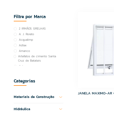
Filtre por Marca
2 IRMÃOS GRELHAS
A. J. Rorato
Acqualimp
Adtex
Amanco
Artefatos de cimento Santa
Cruz de Batatais
Astra
Atacadão Lazer
ATCO
Categorias
Atlas
BOI NO GRILL
JANELA MAXIMO-AR 
Brasilit
Materiais de Construção
Canal
Cortag
Hidráulica
Cozimax