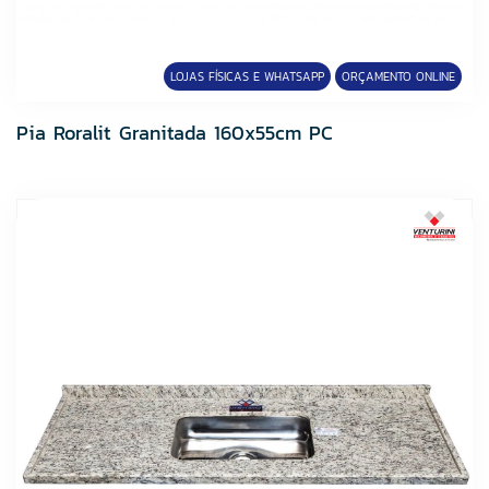
FABRINOX
Fame
Fortaleza
LOJAS FÍSICAS E WHATSAPP
ORÇAMENTO ONLINE
Fortlev
Grupo Cedasa
Pia Roralit Granitada 160x55cm PC
Grupo Cristofoletti
Grupo Embramaco
Grupo HB
Hibra Portas
Icasa
Imperatriz Metais
Incopisos
Infibra
JJM GRELHAS
Kelly Metais
Lucasa
Lume Cerâmica