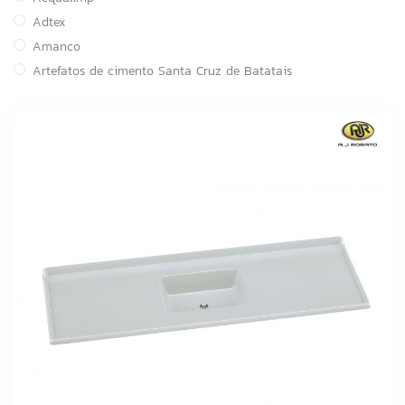
Adtex
Amanco
Artefatos de cimento Santa Cruz de Batatais
Astra
Atacadão Lazer
ATCO
Atlas
BOI NO GRILL
Brasilit
Canal
Cortag
Cozimax
CSN Cimentos
Delta
DESTAK
FABRINOX