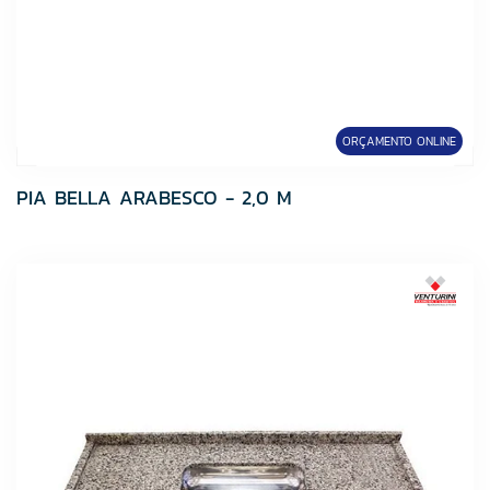
MR. LIT
MultiCerto
Ônix
Ourolux
Plastubos
ORÇAMENTO ONLINE
Ramassol
PIA BELLA ARABESCO - 2,0 M
Randa
Riobras
Roma Churrasqueiras
Santa Clara
Stam
Super Teks
SUPERTEKS
Tek Bond
Tintas Maza
Tramontina