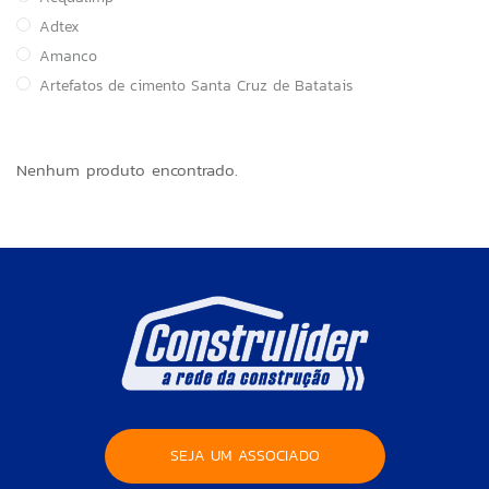
Adtex
Amanco
Artefatos de cimento Santa Cruz de Batatais
Astra
Atacadão Lazer
Nenhum produto encontrado.
ATCO
Atlas
BOI NO GRILL
Brasilit
Canal
Cortag
Cozimax
CSN Cimentos
Delta
DESTAK
SEJA UM ASSOCIADO
FABRINOX