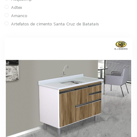
Adtex
Amanco
Artefatos de cimento Santa Cruz de Batatais
Astra
Atacadão Lazer
ATCO
Atlas
BOI NO GRILL
Brasilit
Canal
Cortag
Cozimax
CSN Cimentos
Delta
DESTAK
FABRINOX