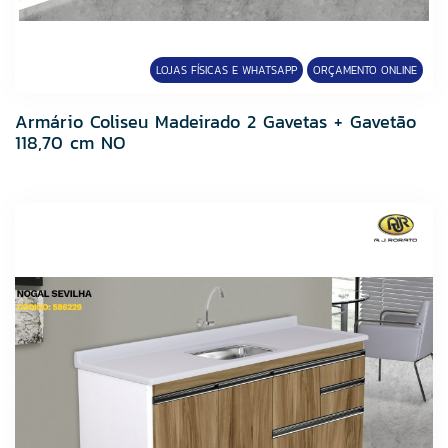
FABRINOX
Fame
Fortaleza
LOJAS FÍSICAS E WHATSAPP
ORÇAMENTO ONLINE
Fortlev
Grupo Cedasa
Armário Coliseu Madeirado 2 Gavetas + Gavetão
118,70 cm NO
Grupo Cristofoletti
Grupo Embramaco
Grupo HB
Hibra Portas
Icasa
Imperatriz Metais
Incopisos
Infibra
JJM GRELHAS
Kelly Metais
Lucasa
Lume Cerâmica