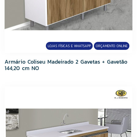
MR. LIT
MultiCerto
Ônix
Ourolux
Plastubos
LOJAS FÍSICAS E WHATSAPP
ORÇAMENTO ONLINE
Ramassol
Randa
Armário Coliseu Madeirado 2 Gavetas + Gavetão
Riobras
144,20 cm NO
Roma Churrasqueiras
Santa Clara
Stam
Super Teks
SUPERTEKS
Tek Bond
Tintas Maza
Tramontina