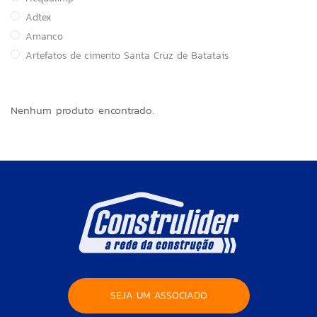
Adtex
Amanco
Artefatos de cimento Santa Cruz de Batatais
Astra
Atacadão Lazer
Nenhum produto encontrado.
ATCO
Atlas
BOI NO GRILL
Brasilit
Canal
Cortag
Cozimax
CSN Cimentos
Delta
DESTAK
SEJA UM ASSOCIADO
FABRINOX